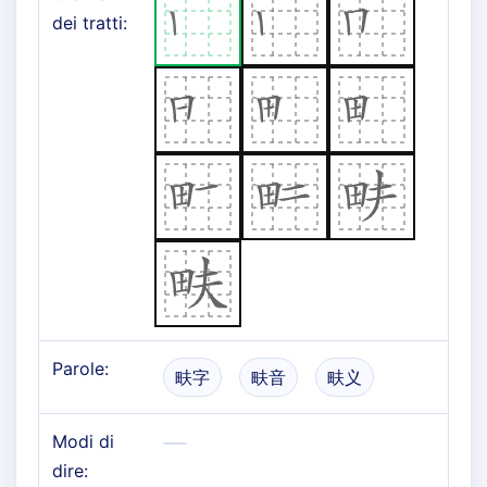
dei tratti:
Parole:
畉字
畉音
畉义
Modi di
dire: