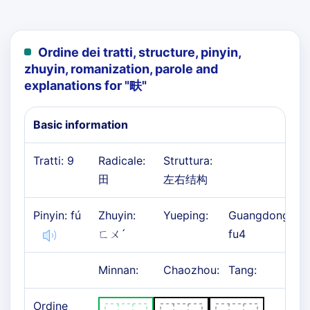
Ordine dei tratti, structure, pinyin,
zhuyin, romanization, parole and
explanations for "
畉
"
Basic information
Tratti: 9
Radicale:
Struttura:
田
左右结构
Pinyin: fú
Zhuyin:
Yueping:
Guangdong:
ㄈㄨˊ
fu4
Minnan:
Chaozhou:
Tang:
Ordine