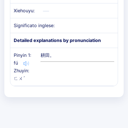
Xiehouyu:
Significato inglese:
Detailed explanations by pronunciation
Pinyin 1:
耕田。
fú
Zhuyin:
ㄈㄨˊ