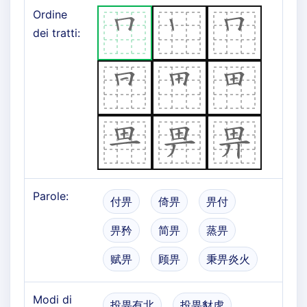
Ordine
dei tratti:
Parole:
付畀
倚畀
畀付
畀矜
简畀
蒸畀
赋畀
顾畀
秉畀炎火
Modi di
投畀有北
投畀豺虎