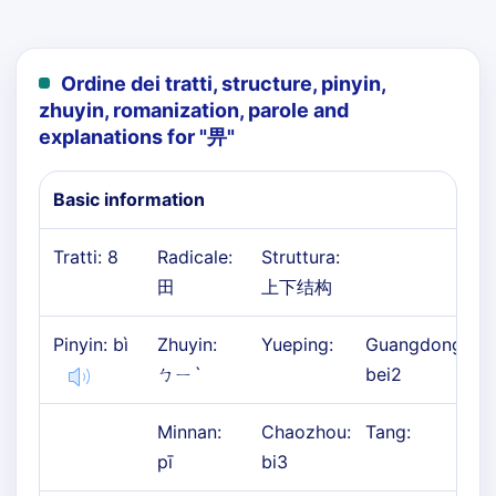
Ordine dei tratti, structure, pinyin,
zhuyin, romanization, parole and
explanations for "
畀
"
Basic information
Tratti: 8
Radicale:
Struttura:
田
上下结构
Pinyin: bì
Zhuyin:
Yueping:
Guangdong:
ㄅㄧˋ
bei2
Minnan:
Chaozhou:
Tang:
pī
bi3