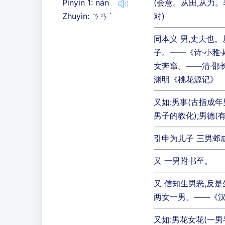
Pinyin 1: nán
(会意。从田,从力。
Zhuyin: ㄋㄢˊ
对)
同本义 男,丈夫也
子。——《诗·小雅·
女奔窜。——清·邵
渊明《桃花源记》
又如:男事(古指成年
男子的教化);男德(
引申为儿子 三男邺
又 一男附书至。
又 信知生男恶,反是
两女一男。——《汉
又如:男花女花(一男