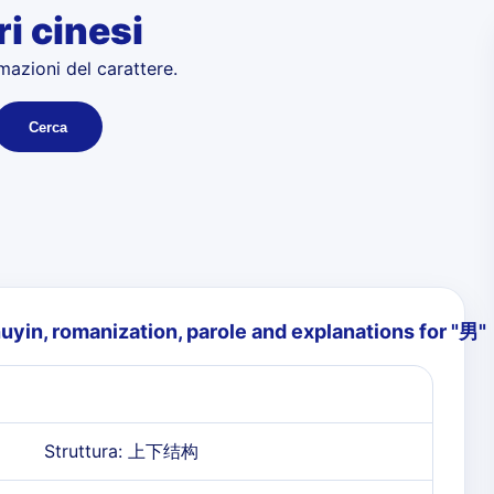
ri cinesi
rmazioni del carattere.
Cerca
zhuyin, romanization, parole and explanations for "
男
"
Struttura: 上下结构