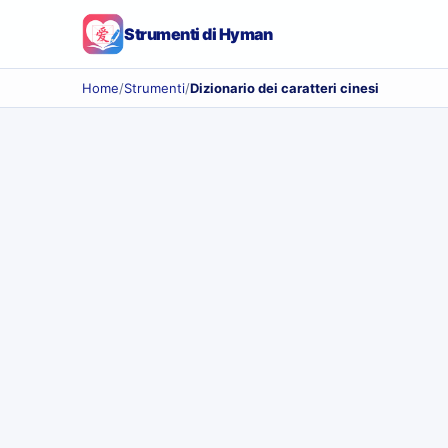
Strumenti di Hyman
Home
/
Strumenti
/
Dizionario dei caratteri cinesi