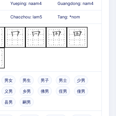
Yueping: naam4
Guangdong: nam4
Chaozhou: lam5
Tang: *nom
男女
男生
男子
男士
少男
义男
乡男
佛男
侄男
僮男
县男
嗣男