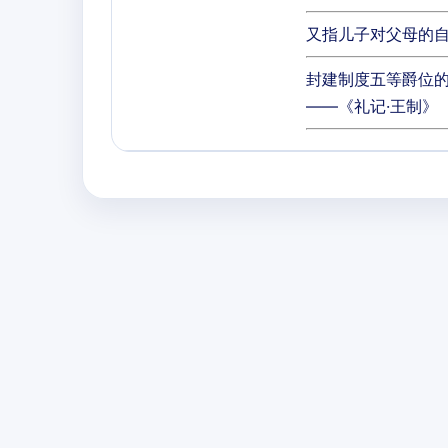
又指儿子对父母的自
封建制度五等爵位的
——《礼记·王制》