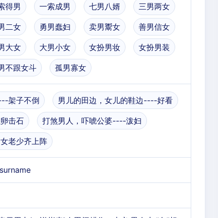
索得男
一索成男
七男八婿
三男两女
男二女
勇男蠢妇
卖男鬻女
善男信女
男大女
大男小女
女扮男妆
女扮男装
男不跟女斗
孤男寡女
--架子不倒
男儿的田边，女儿的鞋边----好看
以卵击石
打煞男人，吓唬公婆----泼妇
-男女老少齐上阵
; surname