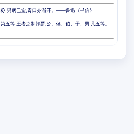
称 男病已愈,胃口亦渐开。——鲁迅《书信》
第五等 王者之制禄爵,公、侯、伯、子、男,凡五等。