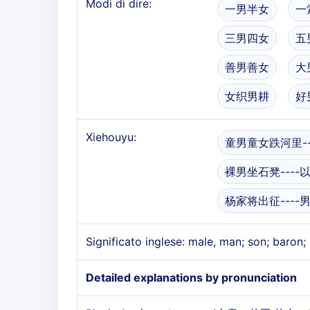
Modi di dire:
一男半女
一
三男四女
五
善男善女
大
女织男耕
好
Xiehouyu:
童男童女跌河里--
裸男坐石凳----
杨家将出征---
Significato inglese: male, man; son; baron
Detailed explanations by pronunciation