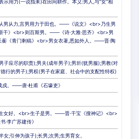
表示用力(一说指耒)在田间耕作。本义:男人,与“女”相
。从男从力,言男用力于田也。——《说文》<br>乃生男
斯干》<br>则百斯男。——《诗·大雅·思齐》<br>男
长蘅《青门剩稿》<br>男女衣著,悉如外人。——晋·陶
男子应尽的职责);男夫(成年男子);男圻(犹男服);男教(对
有德行的男子);男权(男子在家庭、社会中的支配性特权)
成戍。——唐·杜甫《石壕吏》
生女好。<br>生子是男。——晋·干宝《搜神记》<br>
书·李广苏建传》
半女;引伸为孩子);长男;次男;生男育女。