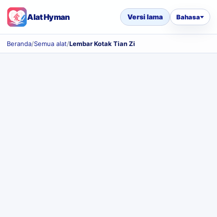
Alat Hyman
Versi lama
Bahasa
Beranda
/
Semua alat
/
Lembar Kotak Tian Zi