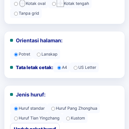
Kotak oval
Kotak tengah
Tanpa grid
Orientasi halaman:
Potret
Lanskap
Tata letak cetak:
A4
US Letter
Jenis huruf:
Huruf standar
Huruf Pang Zhonghua
Huruf Tian Yingzhang
Kustom