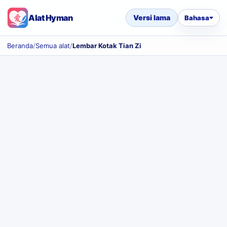
Alat Hyman
Versi lama
Bahasa
Beranda
/
Semua alat
/
Lembar Kotak Tian Zi