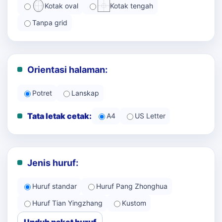
Kotak oval
Kotak tengah
Tanpa grid
Orientasi halaman:
Potret
Lanskap
Tata letak cetak:
A4
US Letter
Jenis huruf:
Huruf standar
Huruf Pang Zhonghua
Huruf Tian Yingzhang
Kustom