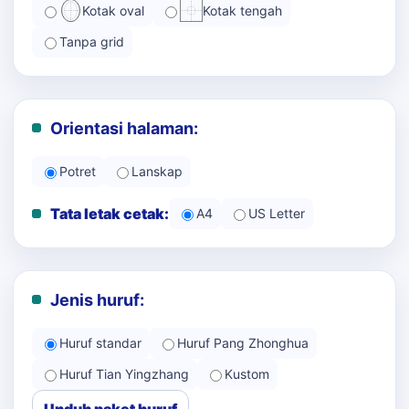
Kotak oval
Kotak tengah
Tanpa grid
Orientasi halaman:
Potret
Lanskap
Tata letak cetak:
A4
US Letter
Jenis huruf:
Huruf standar
Huruf Pang Zhonghua
Huruf Tian Yingzhang
Kustom