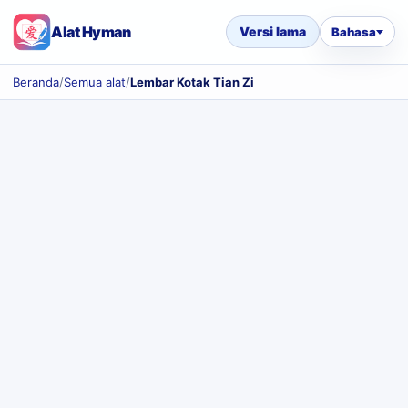
Alat Hyman
Versi lama
Bahasa
Beranda
/
Semua alat
/
Lembar Kotak Tian Zi