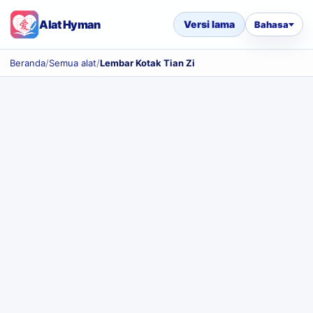
Alat Hyman
Versi lama
Bahasa
Beranda
/
Semua alat
/
Lembar Kotak Tian Zi