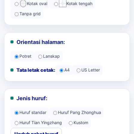
Kotak oval
Kotak tengah
Tanpa grid
Orientasi halaman:
Potret
Lanskap
Tata letak cetak:
A4
US Letter
Jenis huruf:
Huruf standar
Huruf Pang Zhonghua
Huruf Tian Yingzhang
Kustom