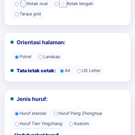
Kotak oval
Kotak tengah
Tanpa grid
Orientasi halaman:
Potret
Lanskap
Tata letak cetak:
A4
US Letter
Jenis huruf:
Huruf standar
Huruf Pang Zhonghua
Huruf Tian Yingzhang
Kustom