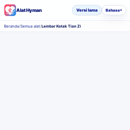
Alat Hyman
Versi lama
Bahasa
Beranda
/
Semua alat
/
Lembar Kotak Tian Zi