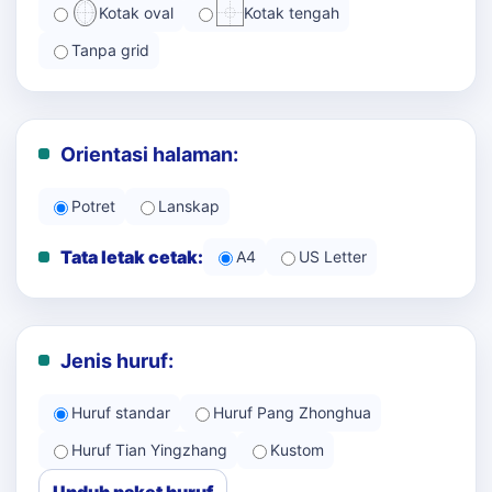
Kotak oval
Kotak tengah
Tanpa grid
Orientasi halaman:
Potret
Lanskap
Tata letak cetak:
A4
US Letter
Jenis huruf:
Huruf standar
Huruf Pang Zhonghua
Huruf Tian Yingzhang
Kustom