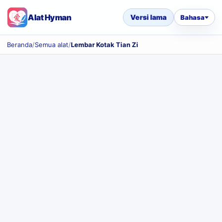
Alat Hyman
Versi lama
Bahasa
Beranda
/
Semua alat
/
Lembar Kotak Tian Zi