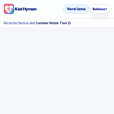
Alat Hyman
Versi lama
Bahasa
Beranda
/
Semua alat
/
Lembar Kotak Tian Zi