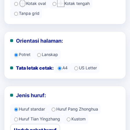
Kotak oval
Kotak tengah
Tanpa grid
Orientasi halaman:
Potret
Lanskap
Tata letak cetak:
A4
US Letter
Jenis huruf:
Huruf standar
Huruf Pang Zhonghua
Huruf Tian Yingzhang
Kustom