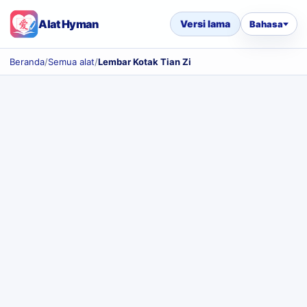
Alat Hyman
Versi lama
Bahasa
Beranda
/
Semua alat
/
Lembar Kotak Tian Zi