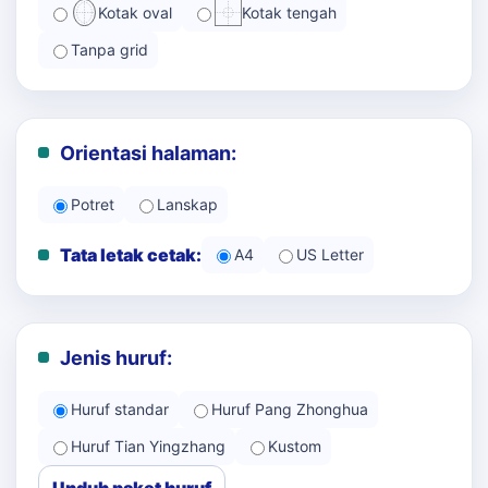
Kotak oval
Kotak tengah
Tanpa grid
Orientasi halaman:
Potret
Lanskap
Tata letak cetak:
A4
US Letter
Jenis huruf:
Huruf standar
Huruf Pang Zhonghua
Huruf Tian Yingzhang
Kustom