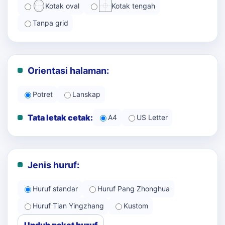
Kotak oval
Kotak tengah
Tanpa grid
Orientasi halaman:
Potret
Lanskap
Tata letak cetak:
A4
US Letter
Jenis huruf:
Huruf standar
Huruf Pang Zhonghua
Huruf Tian Yingzhang
Kustom