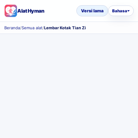
Alat Hyman
Versi lama
Bahasa
Beranda
/
Semua alat
/
Lembar Kotak Tian Zi