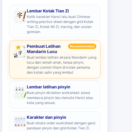
Lembar Kotak Tian Zi
Ketik karakter Hanzi lalu buat Chinese
writing practice sheet dengan grid Kotak
Tian Zi, Kotak Mi Zi, tracing, dan urutan
goresan.
Pembuat Latihan
Recommended
Mandarin Lucu
Buat lembar latihan aksara Mandarin yang
lucu dan ramah anak, tanpa pinyin,
dengan contoh hitam di kotak pertama
dan kotak salin yang lembut.
Lembar latihan pinyin
Buat pinyin dictation worksheet: siswa
membaca pinyin lalu menulis Hanzi atau
kata yang sesuai.
Karakter dan pinyin
Buat stroke order worksheet dengan garis
panduan pinyin dan grid Kotak Tian Zi