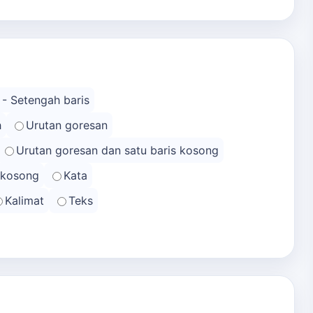
 - Setengah baris
h
Urutan goresan
Urutan goresan dan satu baris kosong
s kosong
Kata
Kalimat
Teks