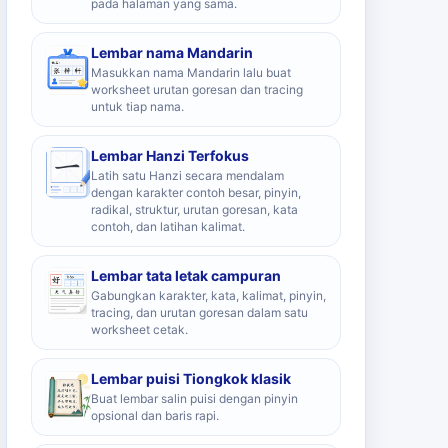
pada halaman yang sama.
Lembar nama Mandarin
Masukkan nama Mandarin lalu buat
worksheet urutan goresan dan tracing
untuk tiap nama.
Lembar Hanzi Terfokus
Latih satu Hanzi secara mendalam
dengan karakter contoh besar, pinyin,
radikal, struktur, urutan goresan, kata
contoh, dan latihan kalimat.
Lembar tata letak campuran
Gabungkan karakter, kata, kalimat, pinyin,
tracing, dan urutan goresan dalam satu
worksheet cetak.
Lembar puisi Tiongkok klasik
Buat lembar salin puisi dengan pinyin
opsional dan baris rapi.