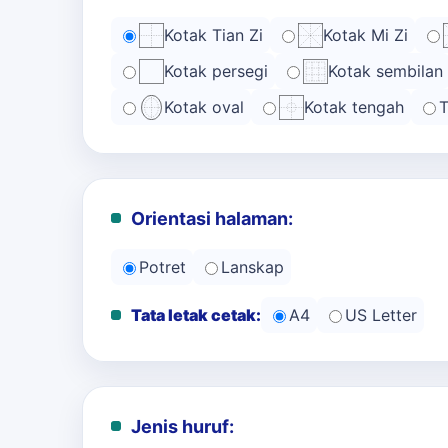
Kotak Tian Zi
Kotak Mi Zi
Kotak persegi
Kotak sembilan
Kotak oval
Kotak tengah
T
Orientasi halaman:
Potret
Lanskap
Tata letak cetak:
A4
US Letter
Jenis huruf: