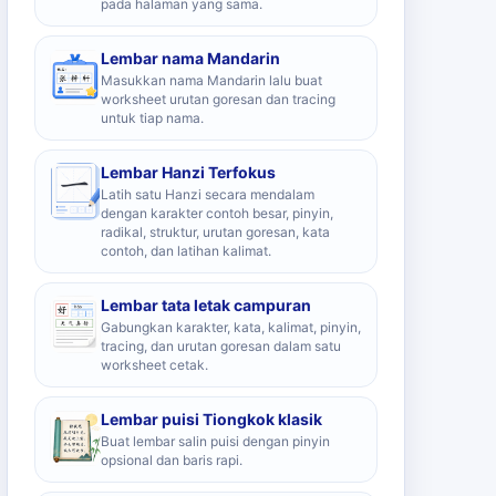
pada halaman yang sama.
Lembar nama Mandarin
Masukkan nama Mandarin lalu buat
worksheet urutan goresan dan tracing
untuk tiap nama.
Lembar Hanzi Terfokus
Latih satu Hanzi secara mendalam
dengan karakter contoh besar, pinyin,
radikal, struktur, urutan goresan, kata
contoh, dan latihan kalimat.
Lembar tata letak campuran
Gabungkan karakter, kata, kalimat, pinyin,
tracing, dan urutan goresan dalam satu
worksheet cetak.
Lembar puisi Tiongkok klasik
Buat lembar salin puisi dengan pinyin
opsional dan baris rapi.