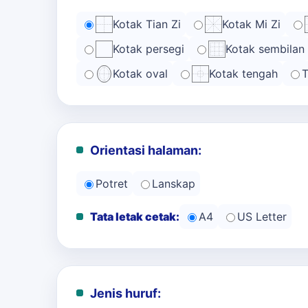
Kotak Tian Zi
Kotak Mi Zi
Kotak persegi
Kotak sembilan
Kotak oval
Kotak tengah
T
Orientasi halaman:
Potret
Lanskap
Tata letak cetak:
A4
US Letter
Jenis huruf: