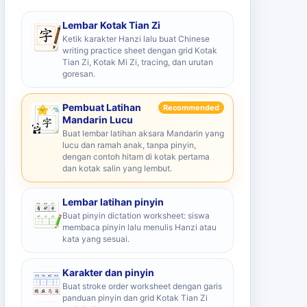
Lembar Kotak Tian Zi
Ketik karakter Hanzi lalu buat Chinese
writing practice sheet dengan grid Kotak
Tian Zi, Kotak Mi Zi, tracing, dan urutan
goresan.
Pembuat Latihan
Recommended
Mandarin Lucu
Buat lembar latihan aksara Mandarin yang
lucu dan ramah anak, tanpa pinyin,
dengan contoh hitam di kotak pertama
dan kotak salin yang lembut.
Lembar latihan pinyin
Buat pinyin dictation worksheet: siswa
membaca pinyin lalu menulis Hanzi atau
kata yang sesuai.
Karakter dan pinyin
Buat stroke order worksheet dengan garis
panduan pinyin dan grid Kotak Tian Zi