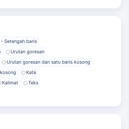
 - Setengah baris
h
Urutan goresan
Urutan goresan dan satu baris kosong
s kosong
Kata
Kalimat
Teks