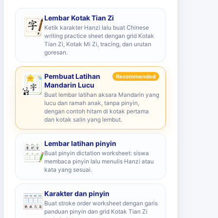
Lembar Kotak Tian Zi
Ketik karakter Hanzi lalu buat Chinese
writing practice sheet dengan grid Kotak
Tian Zi, Kotak Mi Zi, tracing, dan urutan
goresan.
Pembuat Latihan
Recommended
Mandarin Lucu
Buat lembar latihan aksara Mandarin yang
lucu dan ramah anak, tanpa pinyin,
dengan contoh hitam di kotak pertama
dan kotak salin yang lembut.
Lembar latihan pinyin
Buat pinyin dictation worksheet: siswa
membaca pinyin lalu menulis Hanzi atau
kata yang sesuai.
Karakter dan pinyin
Buat stroke order worksheet dengan garis
panduan pinyin dan grid Kotak Tian Zi