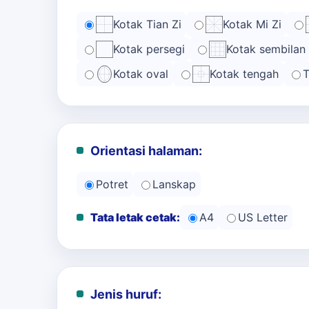
Kotak Tian Zi
Kotak Mi Zi
Kotak persegi
Kotak sembilan
Kotak oval
Kotak tengah
T
Orientasi halaman:
Potret
Lanskap
Tata letak cetak:
A4
US Letter
Jenis huruf: