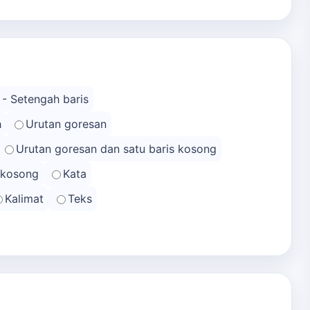
 - Setengah baris
h
Urutan goresan
Urutan goresan dan satu baris kosong
s kosong
Kata
Kalimat
Teks