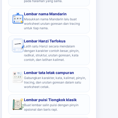
pada halaman yang sama.
Lembar nama Mandarin
Masukkan nama Mandarin lalu buat
worksheet urutan goresan dan tracing
untuk tiap nama.
Lembar Hanzi Terfokus
Latih satu Hanzi secara mendalam
dengan karakter contoh besar, pinyin,
radikal, struktur, urutan goresan, kata
contoh, dan latihan kalimat.
Lembar tata letak campuran
Gabungkan karakter, kata, kalimat, pinyin,
tracing, dan urutan goresan dalam satu
worksheet cetak.
Lembar puisi Tiongkok klasik
Buat lembar salin puisi dengan pinyin
opsional dan baris rapi.