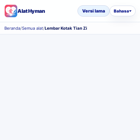
Alat Hyman
Versi lama
Bahasa
Beranda
/
Semua alat
/
Lembar Kotak Tian Zi