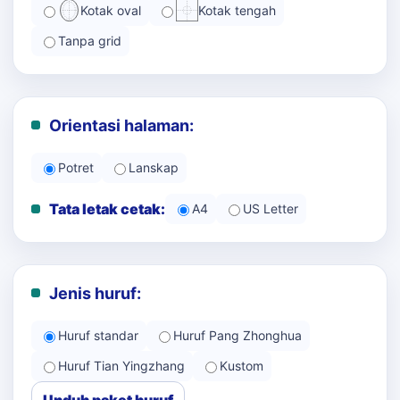
Kotak oval
Kotak tengah
Tanpa grid
Orientasi halaman:
Potret
Lanskap
Tata letak cetak:
A4
US Letter
Jenis huruf:
Huruf standar
Huruf Pang Zhonghua
Huruf Tian Yingzhang
Kustom