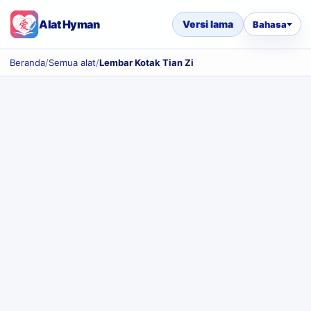
Alat Hyman
Versi lama
Bahasa
Beranda
/
Semua alat
/
Lembar Kotak Tian Zi