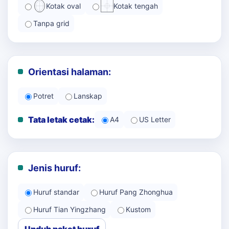
Kotak oval
Kotak tengah
Tanpa grid
Orientasi halaman:
Potret
Lanskap
Tata letak cetak:
A4
US Letter
Jenis huruf:
Huruf standar
Huruf Pang Zhonghua
Huruf Tian Yingzhang
Kustom