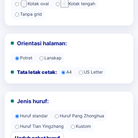
Kotak oval
Kotak tengah
Tanpa grid
Orientasi halaman:
Potret
Lanskap
Tata letak cetak:
A4
US Letter
Jenis huruf:
Huruf standar
Huruf Pang Zhonghua
Huruf Tian Yingzhang
Kustom