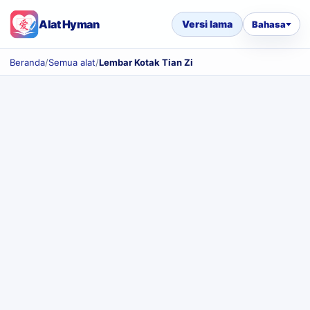
Alat Hyman
Versi lama
Bahasa
Beranda
/
Semua alat
/
Lembar Kotak Tian Zi