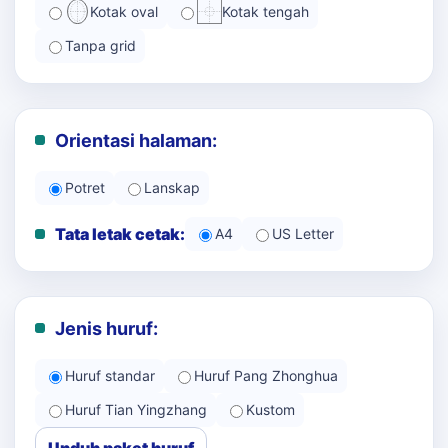
Kotak oval
Kotak tengah
Tanpa grid
Orientasi halaman:
Potret
Lanskap
Tata letak cetak:
A4
US Letter
Jenis huruf:
Huruf standar
Huruf Pang Zhonghua
Huruf Tian Yingzhang
Kustom