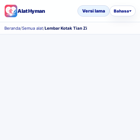
Alat Hyman
Versi lama
Bahasa
Beranda
/
Semua alat
/
Lembar Kotak Tian Zi