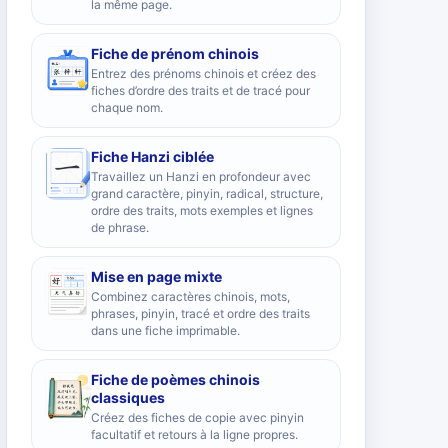
la même page.
Fiche de prénom chinois
Entrez des prénoms chinois et créez des
fiches d’ordre des traits et de tracé pour
chaque nom.
Fiche Hanzi ciblée
Travaillez un Hanzi en profondeur avec
grand caractère, pinyin, radical, structure,
ordre des traits, mots exemples et lignes
de phrase.
Mise en page mixte
Combinez caractères chinois, mots,
phrases, pinyin, tracé et ordre des traits
dans une fiche imprimable.
Fiche de poèmes chinois
classiques
Créez des fiches de copie avec pinyin
facultatif et retours à la ligne propres.