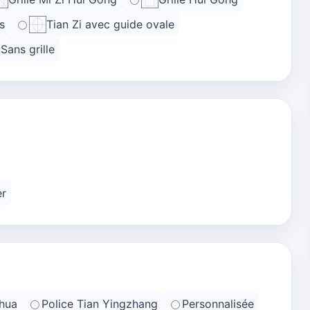
s
Tian Zi avec guide ovale
Sans grille
er
hua
Police Tian Yingzhang
Personnalisée