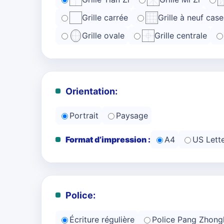
Grille carrée
Grille à neuf case
Grille ovale
Grille centrale
Orientation:
Portrait
Paysage
Format d’impression :
A4
US Lett
Police:
Écriture régulière
Police Pang Zhong