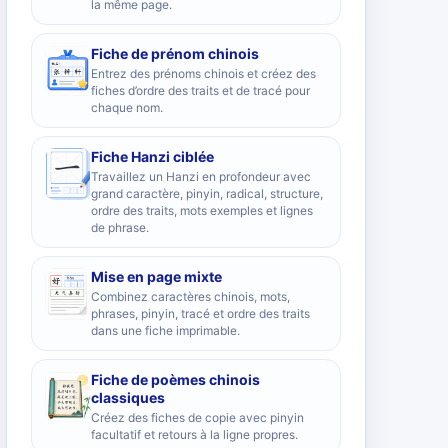
la même page.
Fiche de prénom chinois
Entrez des prénoms chinois et créez des
fiches d’ordre des traits et de tracé pour
chaque nom.
Fiche Hanzi ciblée
Travaillez un Hanzi en profondeur avec
grand caractère, pinyin, radical, structure,
ordre des traits, mots exemples et lignes
de phrase.
Mise en page mixte
Combinez caractères chinois, mots,
phrases, pinyin, tracé et ordre des traits
dans une fiche imprimable.
Fiche de poèmes chinois
classiques
Créez des fiches de copie avec pinyin
facultatif et retours à la ligne propres.