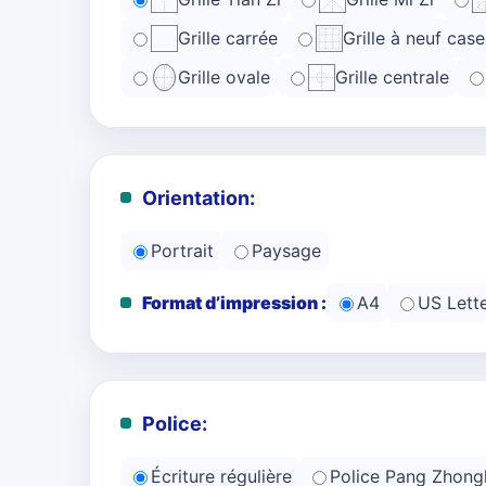
Grille carrée
Grille à neuf case
Grille ovale
Grille centrale
Orientation:
Portrait
Paysage
Format d’impression :
A4
US Lett
Police:
Écriture régulière
Police Pang Zhong