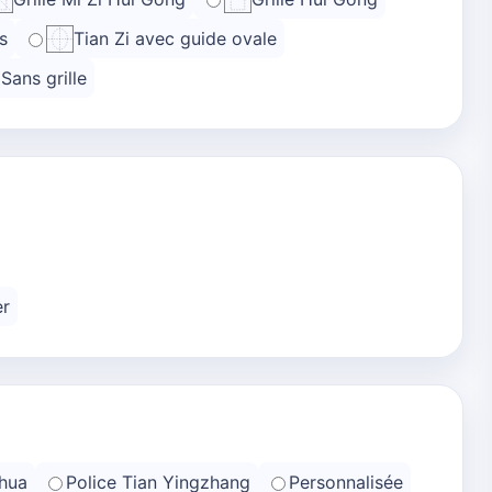
s
Tian Zi avec guide ovale
Sans grille
er
hua
Police Tian Yingzhang
Personnalisée