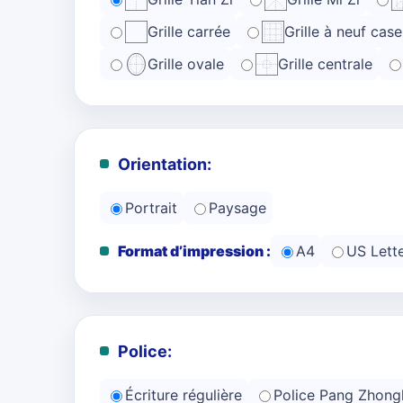
Grille carrée
Grille à neuf case
Grille ovale
Grille centrale
Orientation:
Portrait
Paysage
Format d’impression :
A4
US Lett
Police:
Écriture régulière
Police Pang Zhong