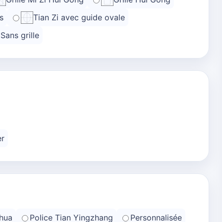
s
Tian Zi avec guide ovale
Sans grille
er
hua
Police Tian Yingzhang
Personnalisée