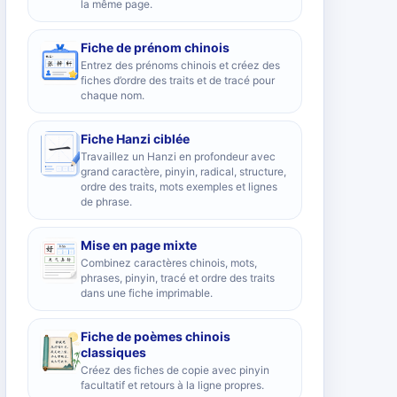
la même page.
Fiche de prénom chinois
Entrez des prénoms chinois et créez des
fiches d’ordre des traits et de tracé pour
chaque nom.
Fiche Hanzi ciblée
Travaillez un Hanzi en profondeur avec
grand caractère, pinyin, radical, structure,
ordre des traits, mots exemples et lignes
de phrase.
Mise en page mixte
Combinez caractères chinois, mots,
phrases, pinyin, tracé et ordre des traits
dans une fiche imprimable.
Fiche de poèmes chinois
classiques
Créez des fiches de copie avec pinyin
facultatif et retours à la ligne propres.