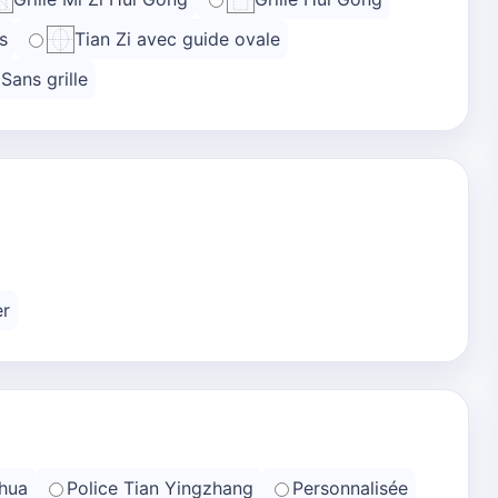
s
Tian Zi avec guide ovale
Sans grille
er
hua
Police Tian Yingzhang
Personnalisée