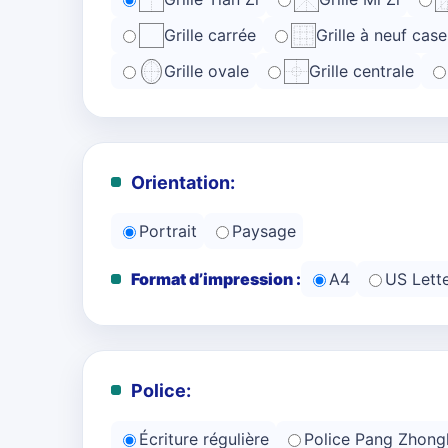
Grille carrée
Grille à neuf case
Grille ovale
Grille centrale
Orientation:
Portrait
Paysage
Format d’impression :
A4
US Lett
Police:
Écriture régulière
Police Pang Zhong