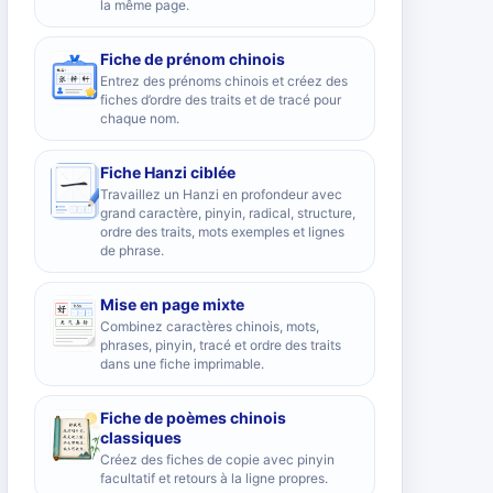
la même page.
Fiche de prénom chinois
Entrez des prénoms chinois et créez des
fiches d’ordre des traits et de tracé pour
chaque nom.
Fiche Hanzi ciblée
Travaillez un Hanzi en profondeur avec
grand caractère, pinyin, radical, structure,
ordre des traits, mots exemples et lignes
de phrase.
Mise en page mixte
Combinez caractères chinois, mots,
phrases, pinyin, tracé et ordre des traits
dans une fiche imprimable.
Fiche de poèmes chinois
classiques
Créez des fiches de copie avec pinyin
facultatif et retours à la ligne propres.