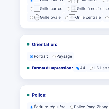
Grille carrée
Grille à neuf case
Grille ovale
Grille centrale
Orientation:
Portrait
Paysage
Format d’impression :
A4
US Lett
Police:
Écriture régulière
Police Pang Zhong