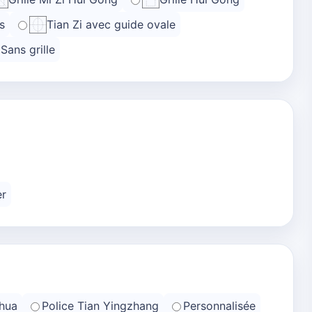
s
Tian Zi avec guide ovale
Sans grille
er
hua
Police Tian Yingzhang
Personnalisée