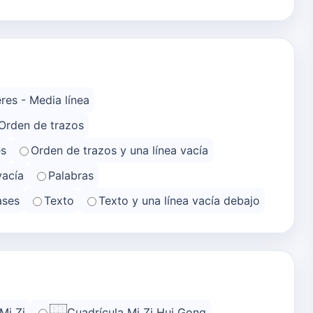
res - Media línea
Orden de trazos
es
Orden de trazos y una línea vacía
vacía
Palabras
ases
Texto
Texto y una línea vacía debajo
Mi Zi
Cuadrícula Mi Zi Hui Gong