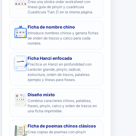
Crea una stroke order worksheet con
líneas guía de pinyin y cuadrícula
Cuadrícula Tian Zi en la misma página.
Ficha de nombre chino
Introduce nombres chinos y genera fichas
de orden de trazos y calco para cada
nombre.
Ficha Hanzi enfocada
Practica un Hanzi en profundidad con
carácter grande, pinyin, radical,
estructura, orden de trazos, palabras
ejemplo y líneas para frases.
Diseño mixto
Combina caracteres chinos, palabras,
frases, pinyin, calco y orden de trazos en
una ficha imprimible.
Ficha de poemas chinos clásicos
Crea copias de poemas con pinyin