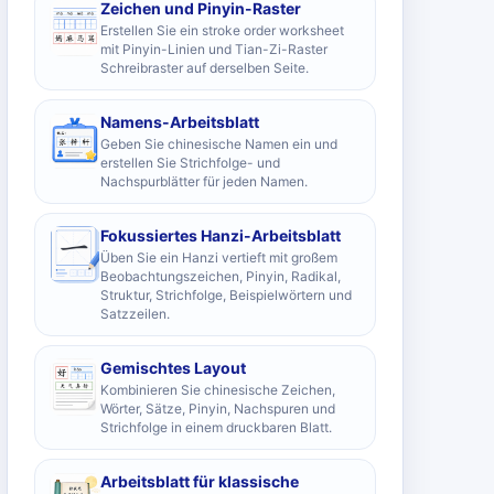
Zeichen und Pinyin-Raster
Erstellen Sie ein stroke order worksheet
mit Pinyin-Linien und Tian-Zi-Raster
Schreibraster auf derselben Seite.
Namens-Arbeitsblatt
Geben Sie chinesische Namen ein und
erstellen Sie Strichfolge- und
Nachspurblätter für jeden Namen.
Fokussiertes Hanzi-Arbeitsblatt
Üben Sie ein Hanzi vertieft mit großem
Beobachtungszeichen, Pinyin, Radikal,
Struktur, Strichfolge, Beispielwörtern und
Satzzeilen.
Gemischtes Layout
Kombinieren Sie chinesische Zeichen,
Wörter, Sätze, Pinyin, Nachspuren und
Strichfolge in einem druckbaren Blatt.
Arbeitsblatt für klassische