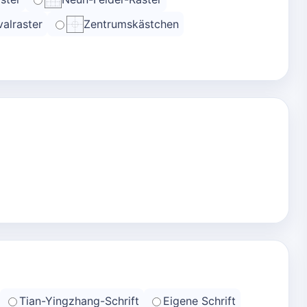
alraster
Zentrumskästchen
Tian-Yingzhang-Schrift
Eigene Schrift