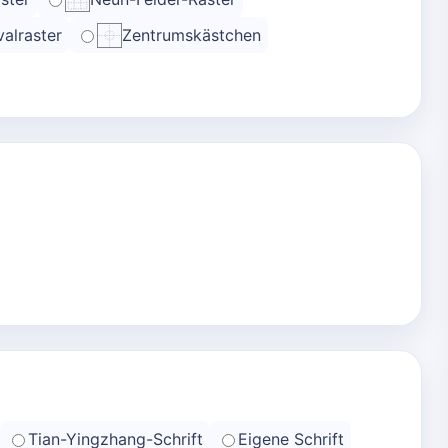
alraster
Zentrumskästchen
Tian-Yingzhang-Schrift
Eigene Schrift