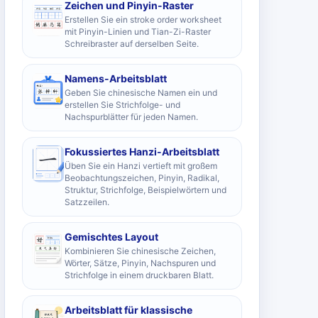
Zeichen und Pinyin-Raster
Erstellen Sie ein stroke order worksheet
mit Pinyin-Linien und Tian-Zi-Raster
Schreibraster auf derselben Seite.
Namens-Arbeitsblatt
Geben Sie chinesische Namen ein und
erstellen Sie Strichfolge- und
Nachspurblätter für jeden Namen.
Fokussiertes Hanzi-Arbeitsblatt
Üben Sie ein Hanzi vertieft mit großem
Beobachtungszeichen, Pinyin, Radikal,
Struktur, Strichfolge, Beispielwörtern und
Satzzeilen.
Gemischtes Layout
Kombinieren Sie chinesische Zeichen,
Wörter, Sätze, Pinyin, Nachspuren und
Strichfolge in einem druckbaren Blatt.
Arbeitsblatt für klassische