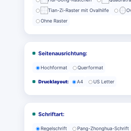
Tian-Zi-Raster mit Ovalhilfe
Ov
Ohne Raster
Seitenausrichtung:
Hochformat
Querformat
Drucklayout:
A4
US Letter
Schriftart:
Regelschrift
Pang-Zhonghua-Schrift