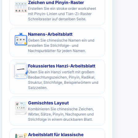
Zeichen und Pinyin-Raster
Erstellen Sie ein stroke order worksheet
mit Pinyin-Linien und Tian-Zi-Raster
Schreibraster auf derselben Seite.
Namens-Arbeitsblatt
Geben Sie chinesische Namen ein und
erstellen Sie Strichfolge- und
Nachspurblätter für jeden Namen.
Fokussiertes Hanzi-Arbeitsblatt
Üben Sie ein Hanzi vertieft mit großem
Beobachtungszeichen, Pinyin, Radikal,
Struktur, Strichfolge, Beispielwörtern und
Satzzeilen.
Gemischtes Layout
Kombinieren Sie chinesische Zeichen,
Wörter, Sätze, Pinyin, Nachspuren und
Strichfolge in einem druckbaren Blatt.
Arbeitsblatt für klassische