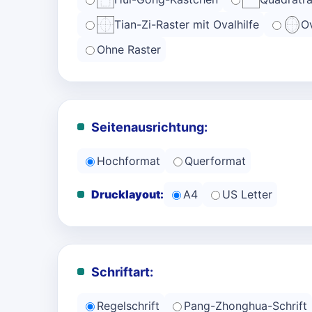
Tian-Zi-Raster mit Ovalhilfe
Ov
Ohne Raster
Seitenausrichtung:
Hochformat
Querformat
Drucklayout:
A4
US Letter
Schriftart:
Regelschrift
Pang-Zhonghua-Schrift