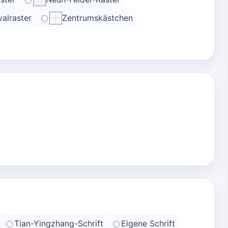
alraster
Zentrumskästchen
Tian-Yingzhang-Schrift
Eigene Schrift