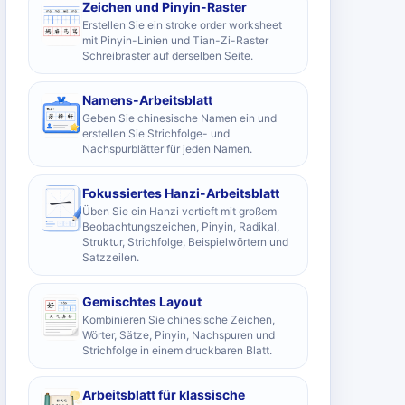
Zeichen und Pinyin-Raster
Erstellen Sie ein stroke order worksheet
mit Pinyin-Linien und Tian-Zi-Raster
Schreibraster auf derselben Seite.
Namens-Arbeitsblatt
Geben Sie chinesische Namen ein und
erstellen Sie Strichfolge- und
Nachspurblätter für jeden Namen.
Fokussiertes Hanzi-Arbeitsblatt
Üben Sie ein Hanzi vertieft mit großem
Beobachtungszeichen, Pinyin, Radikal,
Struktur, Strichfolge, Beispielwörtern und
Satzzeilen.
Gemischtes Layout
Kombinieren Sie chinesische Zeichen,
Wörter, Sätze, Pinyin, Nachspuren und
Strichfolge in einem druckbaren Blatt.
Arbeitsblatt für klassische