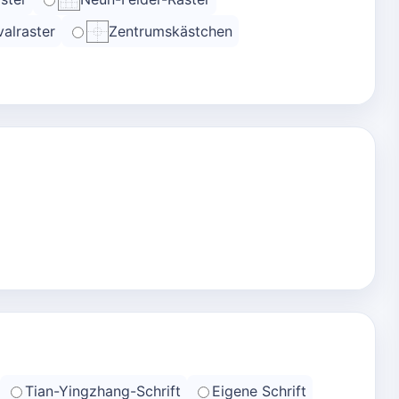
alraster
Zentrumskästchen
Tian-Yingzhang-Schrift
Eigene Schrift