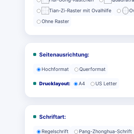
Tian-Zi-Raster mit Ovalhilfe
Ov
Ohne Raster
Seitenausrichtung:
Hochformat
Querformat
Drucklayout:
A4
US Letter
Schriftart:
Regelschrift
Pang-Zhonghua-Schrift