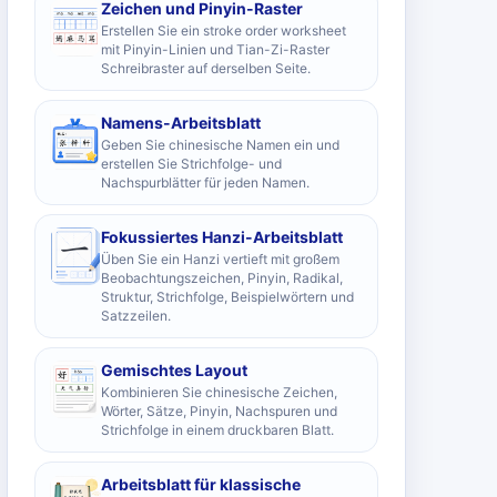
Zeichen und Pinyin-Raster
Erstellen Sie ein stroke order worksheet
mit Pinyin-Linien und Tian-Zi-Raster
Schreibraster auf derselben Seite.
Namens-Arbeitsblatt
Geben Sie chinesische Namen ein und
erstellen Sie Strichfolge- und
Nachspurblätter für jeden Namen.
Fokussiertes Hanzi-Arbeitsblatt
Üben Sie ein Hanzi vertieft mit großem
Beobachtungszeichen, Pinyin, Radikal,
Struktur, Strichfolge, Beispielwörtern und
Satzzeilen.
Gemischtes Layout
Kombinieren Sie chinesische Zeichen,
Wörter, Sätze, Pinyin, Nachspuren und
Strichfolge in einem druckbaren Blatt.
Arbeitsblatt für klassische