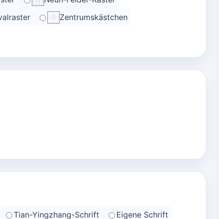
alraster
Zentrumskästchen
Tian-Yingzhang-Schrift
Eigene Schrift