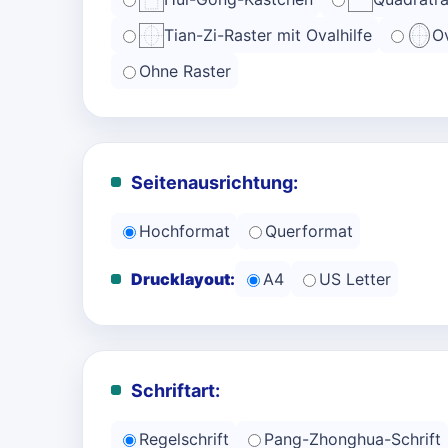
Tian-Zi-Raster mit Ovalhilfe
Ov
Ohne Raster
Seitenausrichtung:
Hochformat
Querformat
Drucklayout:
A4
US Letter
Schriftart:
Regelschrift
Pang-Zhonghua-Schrift