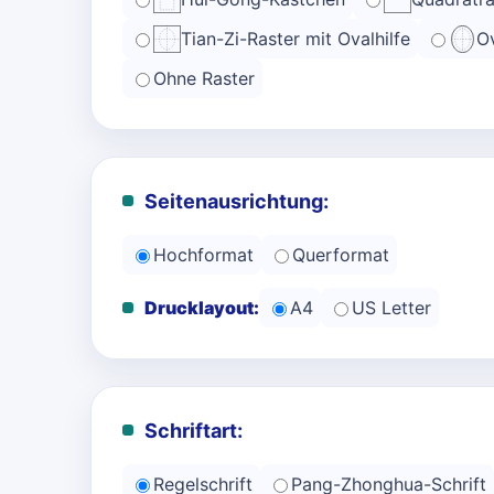
Tian-Zi-Raster mit Ovalhilfe
Ov
Ohne Raster
Seitenausrichtung:
Hochformat
Querformat
Drucklayout:
A4
US Letter
Schriftart:
Regelschrift
Pang-Zhonghua-Schrift