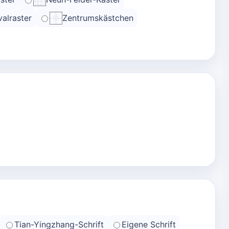
alraster
Zentrumskästchen
Tian-Yingzhang-Schrift
Eigene Schrift