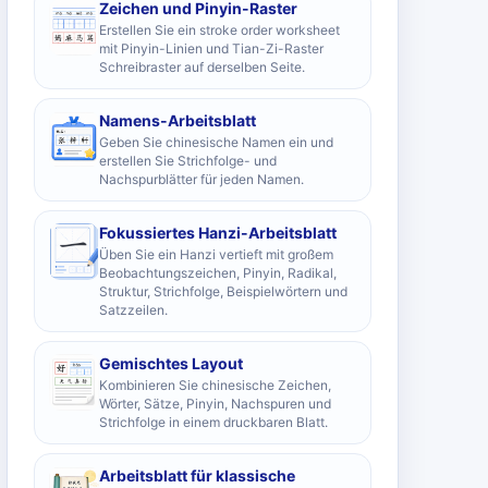
Zeichen und Pinyin-Raster
Erstellen Sie ein stroke order worksheet
mit Pinyin-Linien und Tian-Zi-Raster
Schreibraster auf derselben Seite.
Namens-Arbeitsblatt
Geben Sie chinesische Namen ein und
erstellen Sie Strichfolge- und
Nachspurblätter für jeden Namen.
Fokussiertes Hanzi-Arbeitsblatt
Üben Sie ein Hanzi vertieft mit großem
Beobachtungszeichen, Pinyin, Radikal,
Struktur, Strichfolge, Beispielwörtern und
Satzzeilen.
Gemischtes Layout
Kombinieren Sie chinesische Zeichen,
Wörter, Sätze, Pinyin, Nachspuren und
Strichfolge in einem druckbaren Blatt.
Arbeitsblatt für klassische