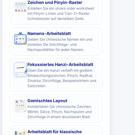
Zeichen und Pinyin-Raster
Erstellen Sie ein stroke order worksheet
mit Pinyin-Linien und Tian-Zi-Raster
Schreibraster auf derselben Seite.
Namens-Arbeitsblatt
Geben Sie chinesische Namen ein und
erstellen Sie Strichfolge- und
Nachspurblätter für jeden Namen.
Fokussiertes Hanzi-Arbeitsblatt
Üben Sie ein Hanzi vertieft mit großem
Beobachtungszeichen, Pinyin, Radikal,
Struktur, Strichfolge, Beispielwörtern und
Satzzeilen.
Gemischtes Layout
Kombinieren Sie chinesische Zeichen,
Wörter, Sätze, Pinyin, Nachspuren und
Strichfolge in einem druckbaren Blatt.
Arbeitsblatt für klassische