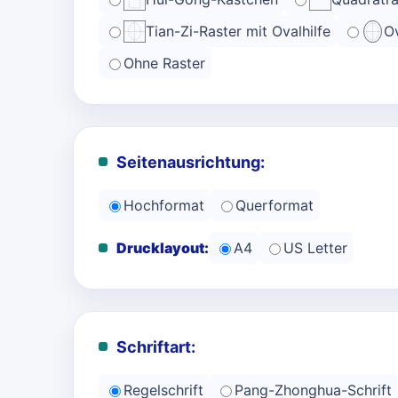
Tian-Zi-Raster mit Ovalhilfe
Ov
Ohne Raster
Seitenausrichtung:
Hochformat
Querformat
Drucklayout:
A4
US Letter
Schriftart:
Regelschrift
Pang-Zhonghua-Schrift