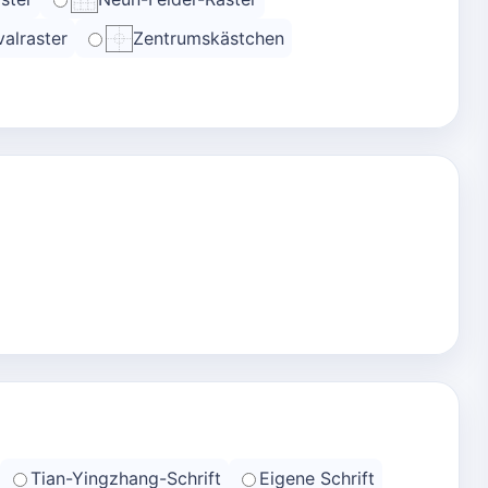
alraster
Zentrumskästchen
Tian-Yingzhang-Schrift
Eigene Schrift